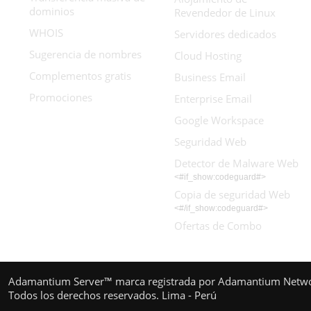
dominios
Revendedor de Linux
WHOIS
Servidores dedicados
Sugerencia de nombres
Cloud Hosting
Complementos gratis
Business Email
Promociones
Enterprise Email
Google Workspace
Seguridad Web
Detector de Malware Web
<#if_show:codeguard#>
Copia de seguridad Web
<#/if_show:codeguard#>
Ofertas de Combo
Adamantium Server™ marca registrada por Adamantium Netw
Todos los derechos reservados. Lima - Perú