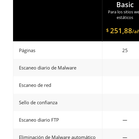
Basic
Para los sitios w
estáticos
251,88
$
/a
Páginas
25
Escaneo diario de Malware
Escaneo de red
Sello de confianza
Escaneo diario FTP
—
Eliminación de Malware automático
—