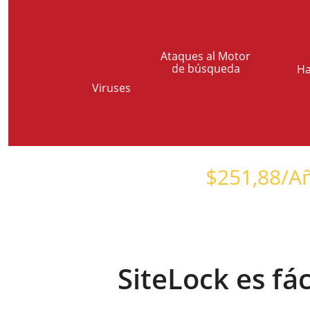
Ataques al Motor
de búsqueda
Ha
Viruses
Comienza en sólo
$
251,88
/A
SiteLock es fác